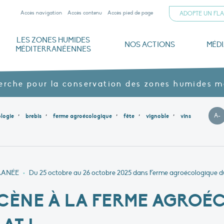
Accès navigation
Accès contenu
Accès pied de page
ADOPTE UN FL
LES ZONES HUMIDES
NOS ACTIONS
MÉD
MÉDITERRANÉENNES
iterranéennes
ogiques
mann
Documents institutionnels
Parrainer un flamant rose
Dernières publications
L’Alliance méditerranéenne pour les zones humides
Nos domaines : la Tour du Valat et la ferme agroécologique du Petit Saint-Jean
Gouvernance et financements
Archives ouvertes HAL
Menaces, enjeux et protection
Nos produits agroécologiques – Vins & jus
La Tour du Valat en images
Z
herche pour la conservation des zones humides 
,
,
,
,
,
A-
logie
brebis
ferme agroécologique
fête
vignoble
vins
P
RANÉE
•
Du 25 octobre au 26 octobre 2025
dans Ferme agroécologique du
CÈNE À LA FERME AGROÉ