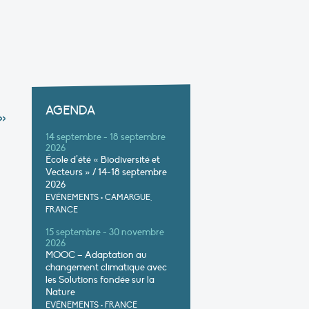
AGENDA
»
14 septembre - 18 septembre
2026
École d’été « Biodiversité et
Vecteurs » / 14-18 septembre
2026
EVÉNEMENTS
•
CAMARGUE,
FRANCE
15 septembre - 30 novembre
2026
MOOC – Adaptation au
changement climatique avec
les Solutions fondée sur la
Nature
EVÉNEMENTS
•
FRANCE