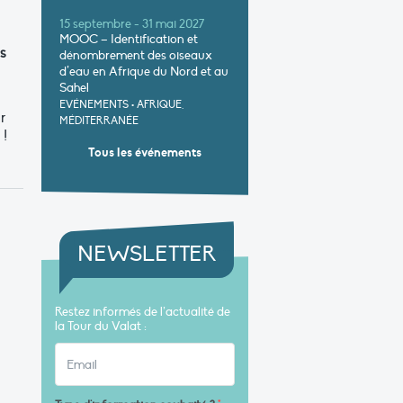
15 septembre - 31 mai 2027
MOOC – Identification et
s
dénombrement des oiseaux
d’eau en Afrique du Nord et au
Sahel
EVÉNEMENTS
•
AFRIQUE,
r
MÉDITERRANÉE
 !
Tous les événements
NEWSLETTER
Restez informés de l’actualité de
la Tour du Valat :