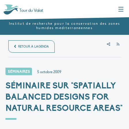
Menu
Tour du Valat
Institut de recherche pour la conservation des zones
humides méditerranéennes
RSS
RETOUR À L'AGENDA
SÉMINAIRES
5 octobre 2009
SÉMINAIRE SUR "SPATIALLY
BALANCED DESIGNS FOR
NATURAL RESOURCE AREAS"