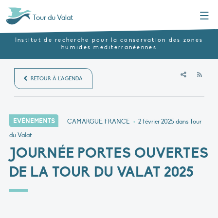
Menu
Tour du Valat
Institut de recherche pour la conservation des zones
humides méditerranéennes
RSS
RETOUR À L'AGENDA
EVÉNEMENTS
CAMARGUE, FRANCE
•
2 février 2025
dans Tour
du Valat
JOURNÉE PORTES OUVERTES
DE LA TOUR DU VALAT 2025