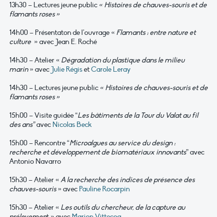
13h30 – Lectures jeune public
« Histoires de chauves-souris et de
flamants roses »
14h00 – Présentaton de l’ouvrage «
Flamants : entre nature et
culture
» avec Jean E. Roché
14h30 – Atelier «
Dégradation du plastique dans le milieu
marin
» avec
Julie Régis
et
Carole Leray
14h30 – Lectures jeune public
« Histoires de chauves-souris et de
flamants roses »
15h00 – Visite guidée “
Les bâtiments de la Tour du Valat au fil
des ans
”
avec
Nicolas Beck
15h00 – Rencontre “
Microalgues au service du design :
recherche et développement de biomatériaux innovants
” avec
Antonio Navarro
15h30 – Atelier «
A la recherche des indices de présence des
chauves-souris
» avec
Pauline Rocarpin
15h30 – Atelier «
Les outils du chercheur, de la capture au
prélevemen
t » avec
Marion Vittecoq