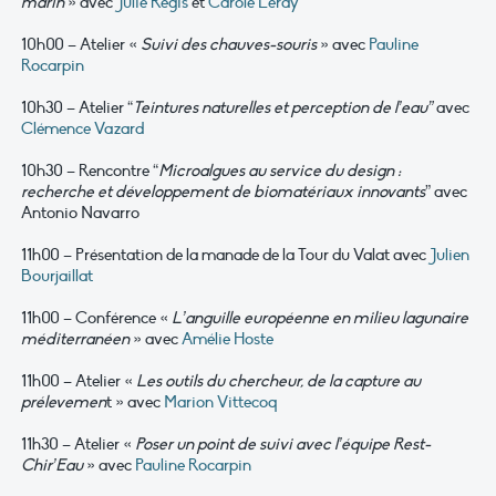
marin
» avec
Julie Régis
et
Carole Leray
10h00 – Atelier «
Suivi des chauves-souris
» avec
Pauline
Rocarpin
10h30 – Atelier “
Teintures naturelles et perception de l’eau”
avec
Clémence Vazard
10h30 – Rencontre “
Microalgues au service du design :
recherche et développement de biomatériaux innovants
” avec
Antonio Navarro
11h00 – Présentation de la manade de la Tour du Valat avec
Julien
Bourjaillat
11h00 – Conférence «
L’anguille européenne en milieu lagunaire
méditerranéen
» avec
Amélie Hoste
11h00 – Atelier «
Les outils du chercheur, de la capture au
prélevemen
t » avec
Marion Vittecoq
11h30 – Atelier «
Poser un point de suivi avec l’équipe Rest-
Chir’Eau
» avec
Pauline Rocarpin