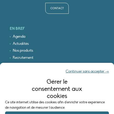
CONTACT
EN BREF
Agenda
Actualités
Nos produits
Recrutement
Recevoir nos infos
Continuer sans accepter →
Logo & plan d’accès
Gérer le
INFORMATIONS LÉGALES
consentement aux
Mentions légales
cookies
Plan du site
Ce site internet utilise des cookies afin d'enrichir votre expérience
Politique de cookies (UE)
de navigation et de mesurer l'audience.