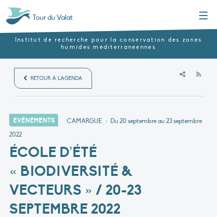
Menu
Tour du Valat
Institut de recherche pour la conservation des zones
humides méditerranéennes
RSS
RETOUR À L'AGENDA
EVÉNEMENTS
CAMARGUE
•
Du 20 septembre au 23 septembre
2022
ÉCOLE D’ÉTÉ
« BIODIVERSITÉ &
VECTEURS » / 20-23
SEPTEMBRE 2022