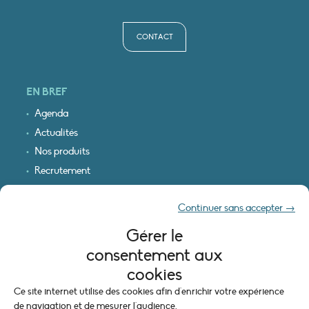
CONTACT
EN BREF
Agenda
Actualités
Nos produits
Recrutement
Recevoir nos infos
Continuer sans accepter →
Logo & plan d’accès
Gérer le
INFORMATIONS LÉGALES
consentement aux
Mentions légales
cookies
Plan du site
Ce site internet utilise des cookies afin d'enrichir votre expérience
Politique de cookies (UE)
de navigation et de mesurer l'audience.