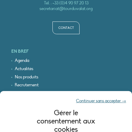
Tél. :
+33 (0)4 90 97 20 13
secretariat@tourduvalat.org
CONTACT
EN BREF
Agenda
Actualités
Nos produits
Recrutement
Recevoir nos infos
Continuer sans accepter →
Logo & plan d’accès
Gérer le
INFORMATIONS LÉGALES
consentement aux
Mentions légales
cookies
Plan du site