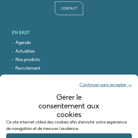
CONTACT
EN BREF
Agenda
Actualités
Nos produits
Recrutement
Recevoir nos infos
Continuer sans accepter →
Logo & plan d’accès
Gérer le
INFORMATIONS LÉGALES
consentement aux
Mentions légales
cookies
Plan du site
Ce site internet utilise des cookies afin d'enrichir votre expérience
Politique de cookies (UE)
de navigation et de mesurer l'audience.