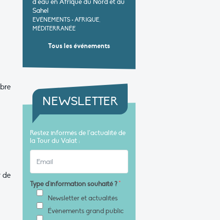
d’eau en Afrique du Nord et au
Sahel
EVÉNEMENTS
•
AFRIQUE,
MÉDITERRANÉE
Tous les événements
obre
NEWSLETTER
Restez informés de l’actualité de
la Tour du Valat :
r de
Type d'information souhaité ?
*
Newsletter et actualités
Évènements grand public