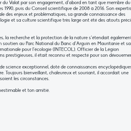
ur du Valat par son engagement, d’abord en tant que membre du
s 1990, puis du Conseil scientifique de 2008 à 2016. Son experti
obale des enjeux et problématiques, sa grande connaissance des
ogie et sa culture scientifique très large ont été des atouts préc
 la recherche et la protection de la nature s’étendait égalemen
on soutien au Parc National du Banc d’Arguin en Mauritanie et sa
ernationale pour l’écologie (INTECOL). Officier de la Légion
ons prestigieuses, il était reconnu et respecté pour son dévoueme
e science exceptionnel, doté de connaissances encyclopédiques
e. Toujours bienveillant, chaleureux et souriant, il accordait une
soient les circonstances.
nestimable et ton amitié.