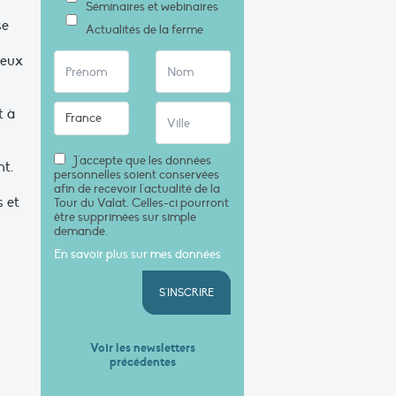
Séminaires et webinaires
se
Actualités de la ferme
ieux
t à
J'accepte que les données
nt.
personnelles soient conservées
afin de recevoir l'actualité de la
 et
Tour du Valat. Celles-ci pourront
être supprimées sur simple
demande.
En savoir plus sur mes données
S'INSCRIRE
Voir les newsletters
précédentes