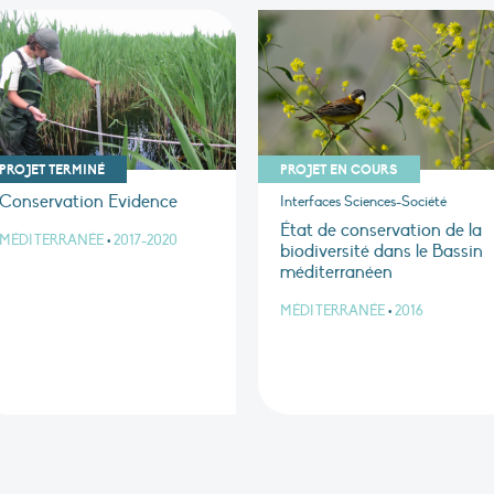
PROJET TERMINÉ
PROJET EN COURS
Conservation Evidence
Interfaces Sciences-Société
État de conservation de la
MÉDITERRANÉE
•
2017-2020
biodiversité dans le Bassin
méditerranéen
MÉDITERRANÉE
•
2016