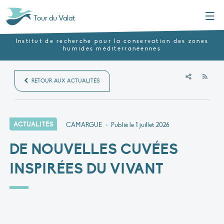
Menu
Tour du Valat
Institut de recherche pour la conservation des zones
humides méditerranéennes
RSS
RETOUR AUX ACTUALITÉS
ACTUALITÉS
CAMARGUE
•
Publié le
1 juillet 2026
DE NOUVELLES CUVÉES
INSPIRÉES DU VIVANT