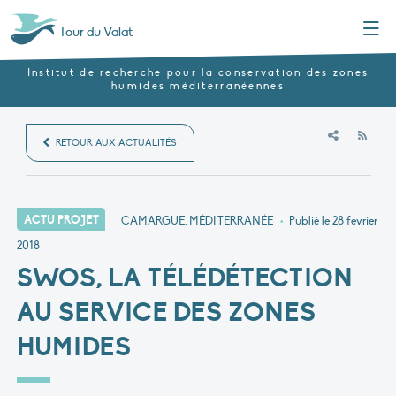
Menu
Tour du Valat
Institut de recherche pour la conservation des zones
humides méditerranéennes
RSS
RETOUR AUX ACTUALITÉS
ACTU PROJET
CAMARGUE, MÉDITERRANÉE
•
Publié le
28 février
2018
SWOS, LA TÉLÉDÉTECTION
AU SERVICE DES ZONES
HUMIDES