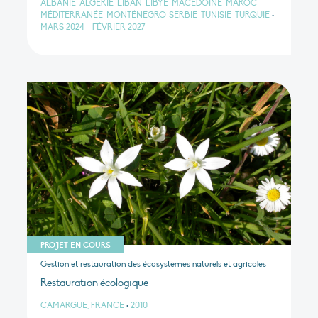
ALBANIE, ALGÉRIE, LIBAN, LIBYE, MACÉDOINE, MAROC,
MÉDITERRANÉE, MONTÉNÉGRO, SERBIE, TUNISIE, TURQUIE
•
MARS 2024 - FÉVRIER 2027
PROJET EN COURS
Gestion et restauration des écosystèmes naturels et agricoles
Restauration écologique
CAMARGUE, FRANCE
•
2010