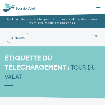
Menu
Tour du Valat
Institut de recherche pour la conservation des zones
humides méditerranéennes
RETOUR
ÉTIQUETTE DU
TÉLÉCHARGEMENT :
TOUR DU
VALAT