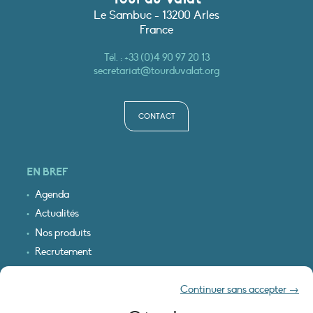
Le Sambuc - 13200 Arles
France
Tél. :
+33 (0)4 90 97 20 13
secretariat@tourduvalat.org
CONTACT
EN BREF
Agenda
Actualités
Nos produits
Recrutement
Recevoir nos infos
Continuer sans accepter →
Logo & plan d’accès