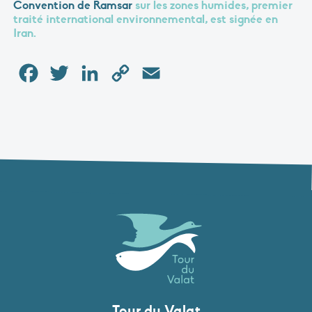
Convention de Ramsar
sur les zones humides, premier
traité international environnemental, est signée en
Iran.
Facebook
Twitter
LinkedIn
Copy
Email
Link
Tour du Valat