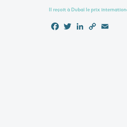
Il reçoit à Dubaï le prix internati
Facebook
Twitter
LinkedIn
Copy
Email
Link