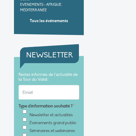
EVÉNEMENTS
•
AFRIQUE,
MÉDITERRANÉE
Tous les événements
NEWSLETTER
Restez informés de l’actualité de
la Tour du Valat :
Type d'information souhaité ?
*
Newsletter et actualités
Évènements grand public
Séminaires et webinaires