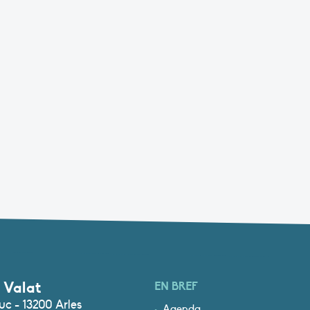
 Valat
EN BREF
c - 13200 Arles
Agenda