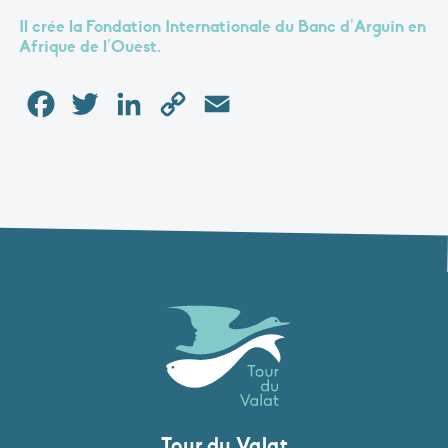
I
l crée la Fondation Internationale du Banc d’Arguin en
Afrique de l’Ouest.
Facebook
Twitter
LinkedIn
Copy
Email
Link
Tour du Valat