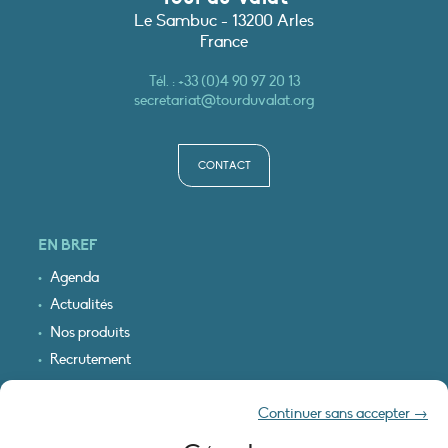
Le Sambuc - 13200 Arles
France
Tél. :
+33 (0)4 90 97 20 13
secretariat@tourduvalat.org
CONTACT
EN BREF
Agenda
Actualités
Nos produits
Recrutement
Recevoir nos infos
Continuer sans accepter →
Logo & plan d’accès