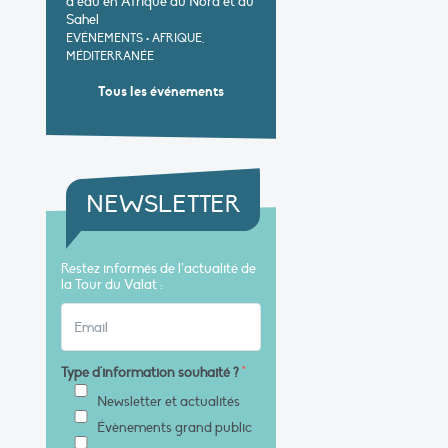
d’eau en Afrique du Nord et au
Sahel
EVÉNEMENTS
•
AFRIQUE,
MÉDITERRANÉE
Tous les événements
NEWSLETTER
Restez informés de l’actualité de
la Tour du Valat :
Type d'information souhaité ?
*
Newsletter et actualités
Évènements grand public