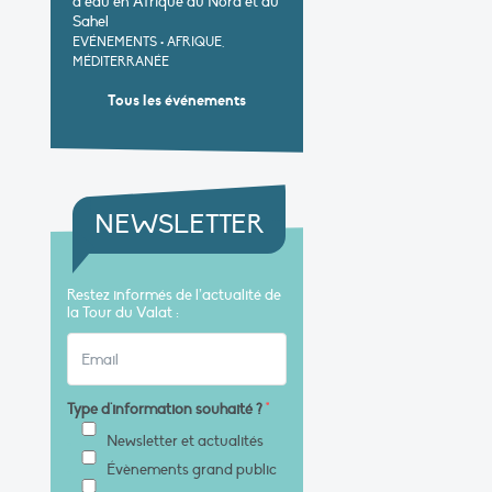
d’eau en Afrique du Nord et au
Sahel
EVÉNEMENTS
•
AFRIQUE,
MÉDITERRANÉE
Tous les événements
NEWSLETTER
Restez informés de l’actualité de
la Tour du Valat :
Type d'information souhaité ?
*
Newsletter et actualités
Évènements grand public