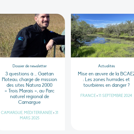
Dossier de newsletter
Actualités
3 questions à … Gaëtan
Mise en œuvre de la BCAE
Ploteau, chargé de mission
: Les zones humides et
des sites Natura 2000
tourbières en danger ?
« Trois Marais », au Parc
FRANCE
•
11 SEPTEMBRE 2024
naturel régional de
Camargue
CAMARGUE, MÉDITERRANÉE
•
31
MARS 2025