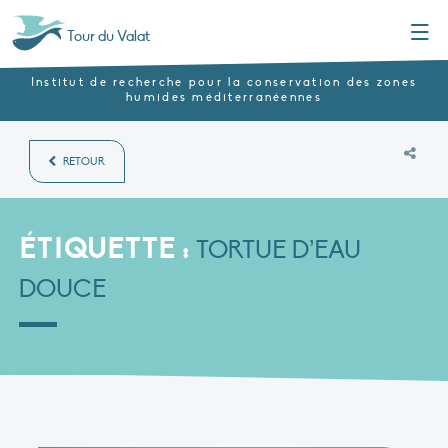
Menu
Tour du Valat
Institut de recherche pour la conservation des zones
humides méditerranéennes
RETOUR
ÉTIQUETTE :
TORTUE D’EAU
DOUCE