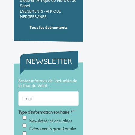
d’eau en Afrique du Nord et au
Sahel
EVÉNEMENTS
•
AFRIQUE,
MÉDITERRANÉE
Tous les événements
NEWSLETTER
Restez informés de l’actualité de
la Tour du Valat :
Type d'information souhaité ?
*
Newsletter et actualités
Évènements grand public