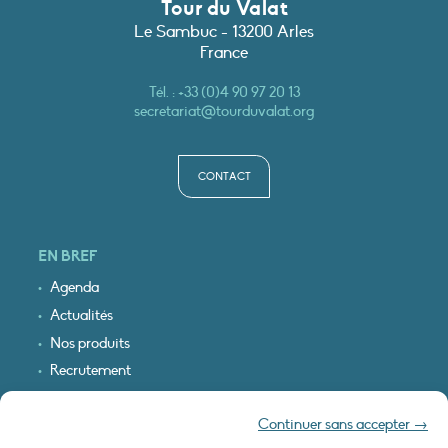
Tour du Valat
Le Sambuc - 13200 Arles
France
Tél. :
+33 (0)4 90 97 20 13
secretariat@tourduvalat.org
CONTACT
EN BREF
Agenda
Actualités
Nos produits
Recrutement
Recevoir nos infos
Continuer sans accepter →
Logo & plan d’accès