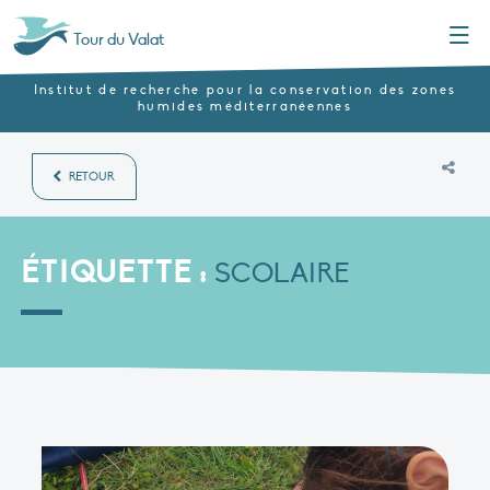
Menu
Tour du Valat
Institut de recherche pour la conservation des zones
humides méditerranéennes
RETOUR
ÉTIQUETTE :
SCOLAIRE