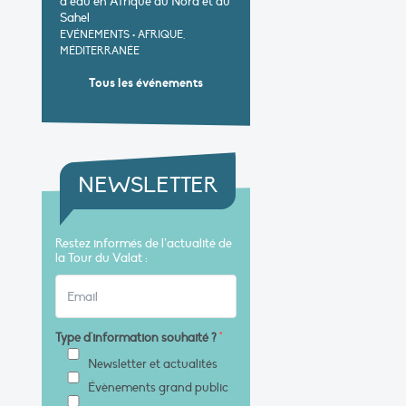
d’eau en Afrique du Nord et au
Sahel
EVÉNEMENTS
•
AFRIQUE,
MÉDITERRANÉE
Tous les événements
NEWSLETTER
Restez informés de l’actualité de
la Tour du Valat :
Type d'information souhaité ?
*
Newsletter et actualités
Évènements grand public