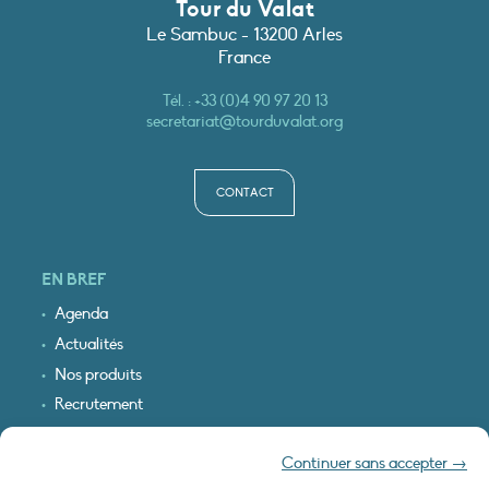
Tour du Valat
Le Sambuc - 13200 Arles
France
Tél. :
+33 (0)4 90 97 20 13
secretariat@tourduvalat.org
CONTACT
EN BREF
Agenda
Actualités
Nos produits
Recrutement
Recevoir nos infos
Continuer sans accepter →
Logo & plan d’accès