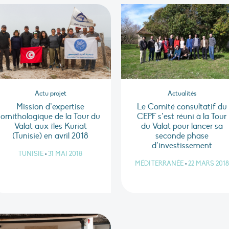
Actu projet
Actualités
Mission d’expertise
Le Comité consultatif du
ornithologique de la Tour du
CEPF s’est réuni à la Tour
Valat aux îles Kuriat
du Valat pour lancer sa
(Tunisie) en avril 2018
seconde phase
d’investissement
TUNISIE
•
31 MAI 2018
MÉDITERRANÉE
•
22 MARS 2018