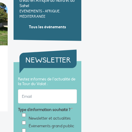
d’eau en Afrique du Nord et au
Sahel
EVÉNEMENTS
•
AFRIQUE,
MÉDITERRANÉE
Tous les événements
NEWSLETTER
Restez informés de l’actualité de
la Tour du Valat :
Type d'information souhaité ?
*
Newsletter et actualités
Évènements grand public