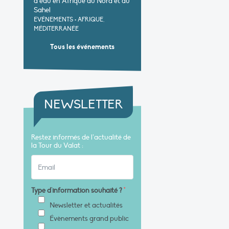
d’eau en Afrique du Nord et au
Sahel
EVÉNEMENTS
•
AFRIQUE,
MÉDITERRANÉE
Tous les événements
NEWSLETTER
Restez informés de l’actualité de
la Tour du Valat :
Type d'information souhaité ?
*
Newsletter et actualités
Évènements grand public