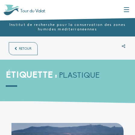
Menu
Tour du Valat
Institut de recherche pour la conservation des zones
humides méditerranéennes
RETOUR
ÉTIQUETTE :
PLASTIQUE