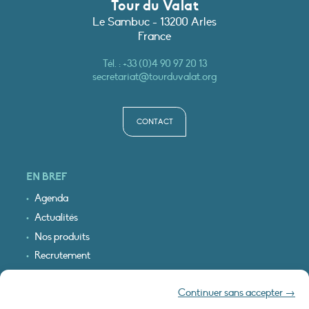
Tour du Valat
Le Sambuc - 13200 Arles
France
Tél. :
+33 (0)4 90 97 20 13
secretariat@tourduvalat.org
CONTACT
EN BREF
Agenda
Actualités
Nos produits
Recrutement
Recevoir nos infos
Continuer sans accepter →
Logo & plan d’accès