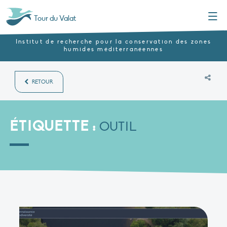
Menu
Tour du Valat
Institut de recherche pour la conservation des zones
humides méditerranéennes
RETOUR
ÉTIQUETTE :
OUTIL