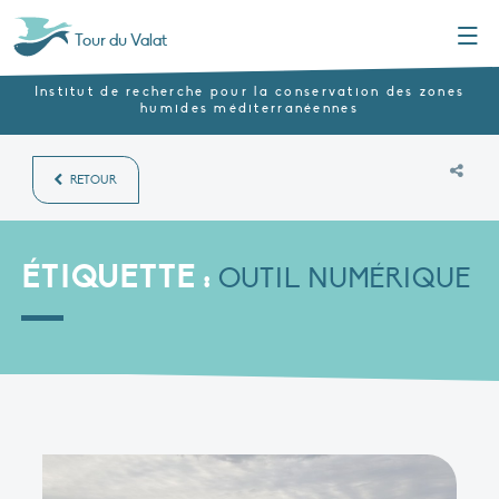
Menu
Tour du Valat
Institut de recherche pour la conservation des zones
humides méditerranéennes
RETOUR
ÉTIQUETTE :
OUTIL NUMÉRIQUE