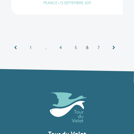
FRANCE
•
13 SEPTEMBRE 2017
6
1
…
4
5
7