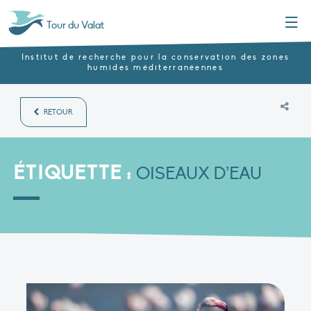
Menu
Tour du Valat
Institut de recherche pour la conservation des zones
humides méditerranéennes
RETOUR
ÉTIQUETTE :
OISEAUX D’EAU