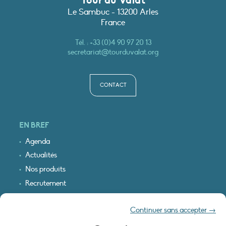
Tour du Valat
Le Sambuc - 13200 Arles
France
Tél. :
+33 (0)4 90 97 20 13
secretariat@tourduvalat.org
CONTACT
EN BREF
Agenda
Actualités
Nos produits
Recrutement
Recevoir nos infos
Continuer sans accepter →
Logo & plan d’accès