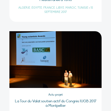
ALGÉRIE, ÉGYPTE, FRANCE, LIBYE, MAROC, TUNISIE
•
15
SEPTEMBRE 2017
Actu projet
La Tour du Valat soutien actif du Congrès IUGB 2017
à Montpellier