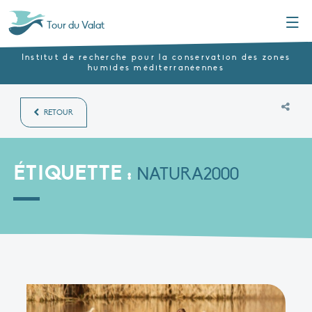
Menu
Tour du Valat
Institut de recherche pour la conservation des zones
humides méditerranéennes
RETOUR
ÉTIQUETTE :
NATURA2000