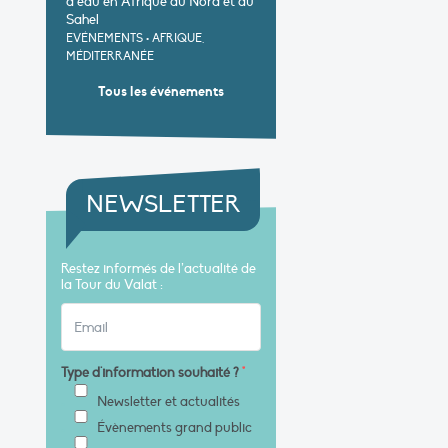
d’eau en Afrique du Nord et au
Sahel
EVÉNEMENTS
•
AFRIQUE,
MÉDITERRANÉE
Tous les événements
NEWSLETTER
Restez informés de l’actualité de
la Tour du Valat :
Type d'information souhaité ?
*
Newsletter et actualités
Évènements grand public