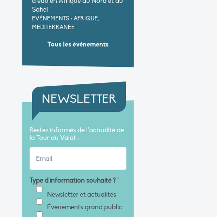
d’eau en Afrique du Nord et au
Sahel
EVÉNEMENTS
•
AFRIQUE,
MÉDITERRANÉE
Tous les événements
NEWSLETTER
Restez informés de l’actualité de
la Tour du Valat :
Type d'information souhaité ?
*
Newsletter et actualités
Évènements grand public