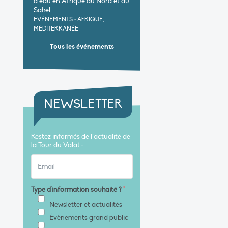
d’eau en Afrique du Nord et au
Sahel
EVÉNEMENTS
•
AFRIQUE,
MÉDITERRANÉE
Tous les événements
NEWSLETTER
Restez informés de l’actualité de
la Tour du Valat :
Type d'information souhaité ?
*
Newsletter et actualités
Évènements grand public