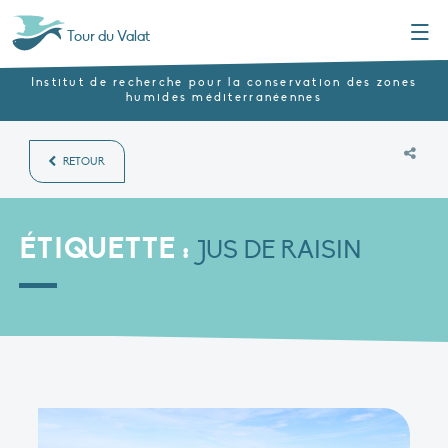
Menu
Tour du Valat
Institut de recherche pour la conservation des zones
humides méditerranéennes
RETOUR
ÉTIQUETTE :
JUS DE RAISIN