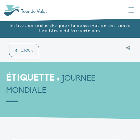
Menu
Tour du Valat
Institut de recherche pour la conservation des zones
humides méditerranéennes
RETOUR
ÉTIQUETTE :
JOURNEE
MONDIALE