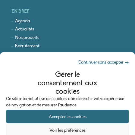
EN BREF
Agenda
Actualités
Nos produits
Recrutement
Recevoir nos infos
Continuer sans accepter →
Logo & plan d’accès
Gérer le
INFORMATIONS LÉGALES
consentement aux
Mentions légales
cookies
Plan du site
Ce site internet utilise des cookies afin d'enrichir votre expérience
Politique de cookies (UE)
de navigation et de mesurer l'audience.
Accepter les cookies
Voir les préférences