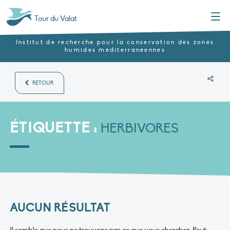
Menu
Tour du Valat
Institut de recherche pour la conservation des zones
humides méditerranéennes
RETOUR
ÉTIQUETTE :
HERBIVORES
AUCUN RÉSULTAT