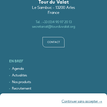
Tour du Valat
Le Sambuc - 13200 Arles
France
Tél. :
+33 (0)4 90 97 20 13
secretariat@tourduvalat.org
CONTACT
EN BREF
Agenda
Actualités
Nos produits
Recrutement
Recevoir nos infos
Continuer sans accepter →
Logo & plan d’accès