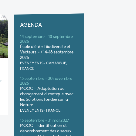
AGENDA
14 septembre - 18 septembre
2026
École d’été « Biodiversité et
Vecteurs » / 14-18 septembre
2026
EVÉNEMENTS
•
CAMARGUE,
FRANCE
15 septembre - 30 novembre
r
2026
MOOC – Adaptation au
changement climatique avec
les Solutions fondée sur la
Nature
EVÉNEMENTS
•
FRANCE
15 septembre - 31 mai 2027
MOOC – Identification et
dénombrement des oiseaux