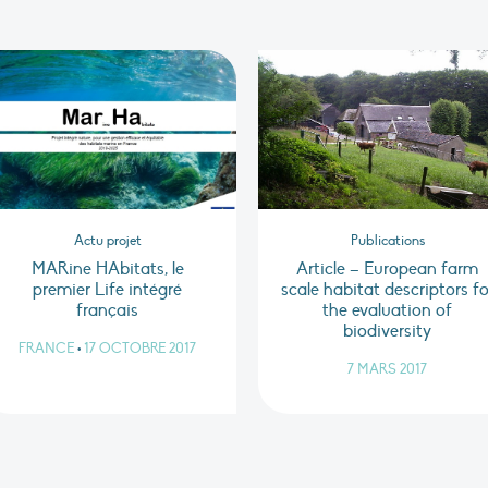
Actu projet
Publications
MARine HAbitats, le
Article – European farm
premier Life intégré
scale habitat descriptors fo
français
the evaluation of
biodiversity
FRANCE
•
17 OCTOBRE 2017
7 MARS 2017