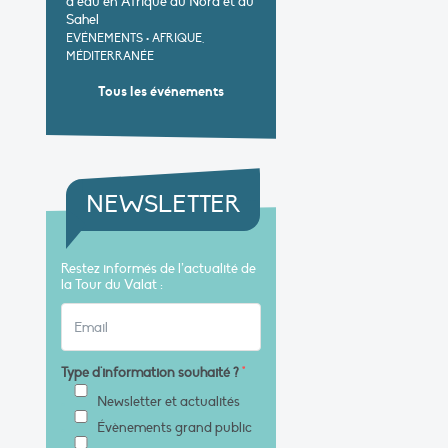
d’eau en Afrique du Nord et au
Sahel
EVÉNEMENTS
•
AFRIQUE,
MÉDITERRANÉE
Tous les événements
NEWSLETTER
Restez informés de l’actualité de
la Tour du Valat :
Type d'information souhaité ?
*
Newsletter et actualités
Évènements grand public