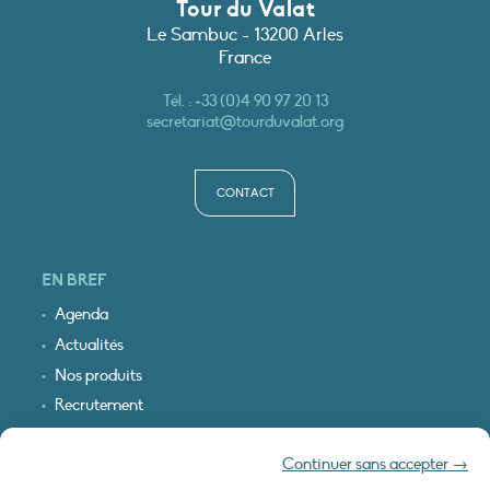
Tour du Valat
Le Sambuc - 13200 Arles
France
Tél. :
+33 (0)4 90 97 20 13
secretariat@tourduvalat.org
CONTACT
EN BREF
Agenda
Actualités
Nos produits
Recrutement
Recevoir nos infos
Continuer sans accepter →
Logo & plan d’accès