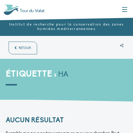
Menu
Tour du Valat
Institut de recherche pour la conservation des zones
humides méditerranéennes
RETOUR
ÉTIQUETTE :
HA
AUCUN RÉSULTAT