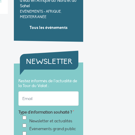
d’eau en Afrique du Nord et au
1
Sahel
EVÉNEMENTS
•
AFRIQUE,
MÉDITERRANÉE
Tous les événements
NEWSLETTER
Restez informés de l’actualité de
la Tour du Valat :
Type d'information souhaité ?
*
Newsletter et actualités
Évènements grand public