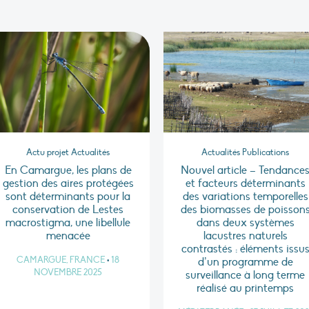
Actu projet Actualités
Actualités Publications
En Camargue, les plans de
Nouvel article – Tendance
gestion des aires protégées
et facteurs déterminants
sont déterminants pour la
des variations temporelles
conservation de Lestes
des biomasses de poisson
macrostigma, une libellule
dans deux systèmes
menacée
lacustres naturels
contrastés : éléments issu
CAMARGUE, FRANCE
•
18
d’un programme de
NOVEMBRE 2025
surveillance à long terme
réalisé au printemps