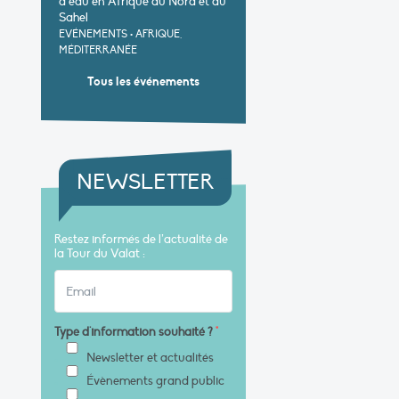
d’eau en Afrique du Nord et au
Sahel
EVÉNEMENTS
•
AFRIQUE,
MÉDITERRANÉE
Tous les événements
NEWSLETTER
Restez informés de l’actualité de
la Tour du Valat :
Type d'information souhaité ?
*
Newsletter et actualités
Évènements grand public