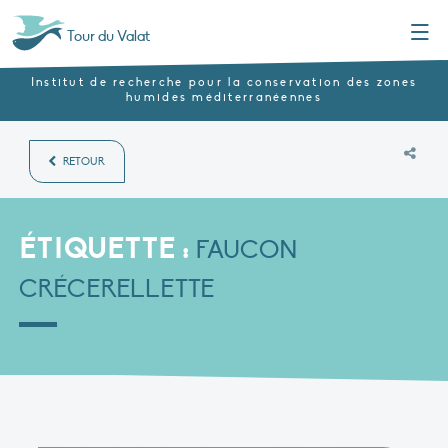
Menu
Tour du Valat
Institut de recherche pour la conservation des zones
humides méditerranéennes
RETOUR
ÉTIQUETTE :
FAUCON
CRÉCERELLETTE