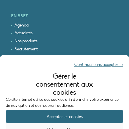
EN BREF
Agenda
Actualités
Nos produits
Recrutement
Recevoir nos infos
Continuer sans accepter →
Logo & plan d’accès
Gérer le
INFORMATIONS LÉGALES
consentement aux
Mentions légales
cookies
Plan du site
Ce site internet utilise des cookies afin d'enrichir votre expérience
Politique de cookies (UE)
de navigation et de mesurer l'audience.
Accepter les cookies