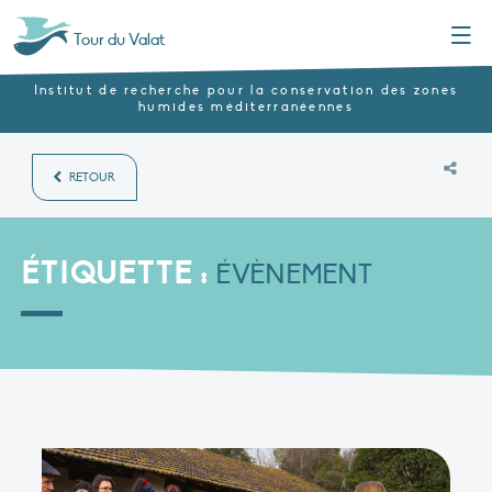
Menu
Tour du Valat
Institut de recherche pour la conservation des zones
humides méditerranéennes
RETOUR
ÉTIQUETTE :
ÉVÈNEMENT