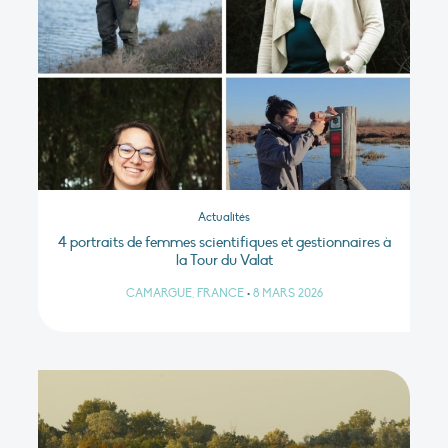
Actualités
4 portraits de femmes scientifiques et gestionnaires à
la Tour du Valat
CAMARGUE, FRANCE
•
8 MARS 2026