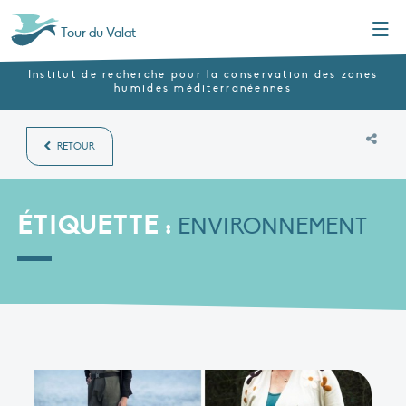
Menu
Tour du Valat
Institut de recherche pour la conservation des zones
humides méditerranéennes
RETOUR
ÉTIQUETTE :
ENVIRONNEMENT