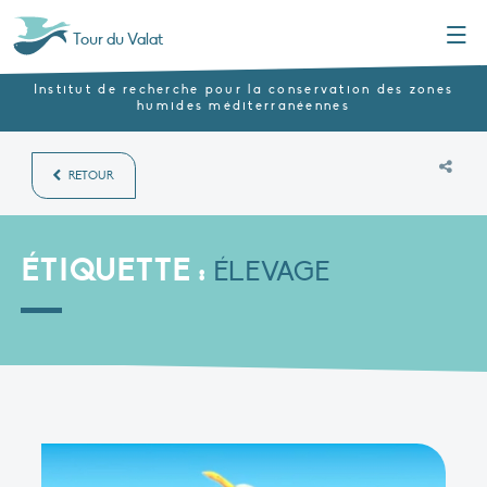
Menu
Tour du Valat
Institut de recherche pour la conservation des zones
humides méditerranéennes
RETOUR
ÉTIQUETTE :
ÉLEVAGE