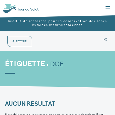
Menu
Tour du Valat
Institut de recherche pour la conservation des zones
humides méditerranéennes
RETOUR
ÉTIQUETTE :
DCE
AUCUN RÉSULTAT