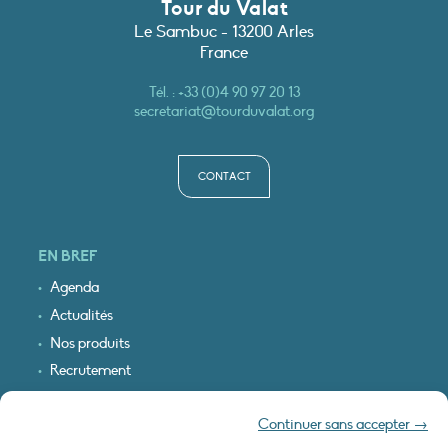
Tour du Valat
Le Sambuc - 13200 Arles
France
Tél. :
+33 (0)4 90 97 20 13
secretariat@tourduvalat.org
CONTACT
EN BREF
Agenda
Actualités
Nos produits
Recrutement
Recevoir nos infos
Continuer sans accepter →
Logo & plan d’accès