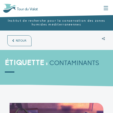
Menu
Tour du Valat
Institut de recherche pour la conservation des zones
humides méditerranéennes
RETOUR
ÉTIQUETTE :
CONTAMINANTS