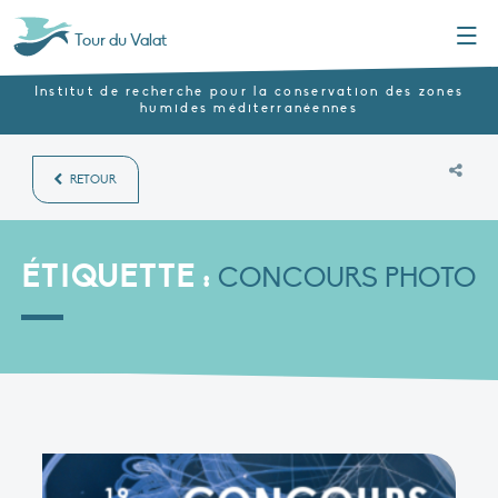
Menu
Tour du Valat
Institut de recherche pour la conservation des zones
humides méditerranéennes
RETOUR
ÉTIQUETTE :
CONCOURS PHOTO