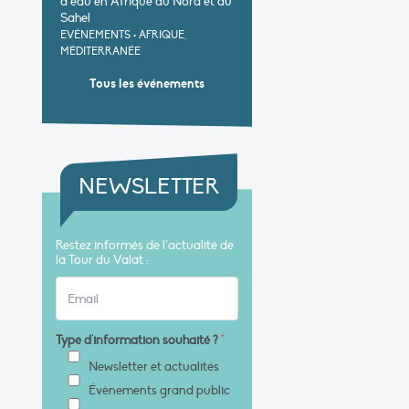
d’eau en Afrique du Nord et au
Sahel
EVÉNEMENTS
•
AFRIQUE,
MÉDITERRANÉE
Tous les événements
NEWSLETTER
Restez informés de l’actualité de
la Tour du Valat :
Type d'information souhaité ?
*
Newsletter et actualités
Évènements grand public