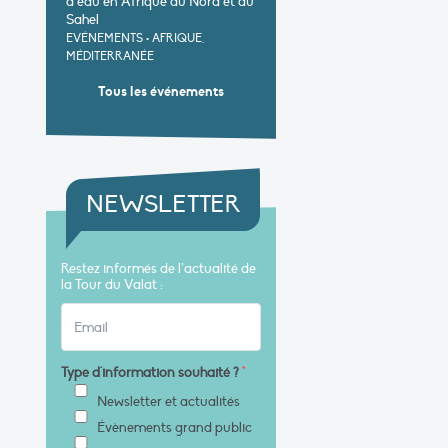
d’eau en Afrique du Nord et au
Sahel
EVÉNEMENTS
•
AFRIQUE,
MÉDITERRANÉE
Tous les événements
NEWSLETTER
Restez informés de l’actualité de
la Tour du Valat :
Type d'information souhaité ?
*
Newsletter et actualités
Évènements grand public