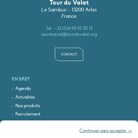
Tour du Valat
Le Sambuc - 13200 Arles
France
Tél. :
+33 (0)4 90 97 20 13
secretariat@tourduvalat.org
CONTACT
EN BREF
Agenda
Actualités
Nos produits
Recrutement
Recevoir nos infos
Continuer sans accepter →
Logo & plan d’accès